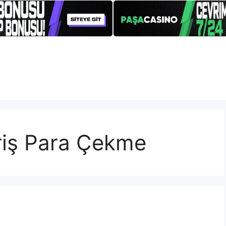
iş Para Çekme