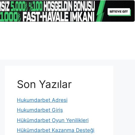
Son Yazılar
Hukumdarbet Adresi
Hukumdarbet Giriş
Hükümdarbet Oyun Yenilikleri
Hükümdarbet Kazanma Desteği