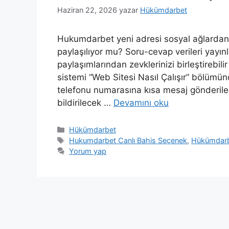
Haziran 22, 2026
yazar
Hükümdarbet
Hukumdarbet yeni adresi sosyal ağlardan m
paylaşılıyor mu? Soru-cevap verileri yayın
paylaşımlarından zevklerinizi birleştirebili
sistemi “Web Sitesi Nasıl Çalışır” bölümünde
telefonu numarasına kısa mesaj gönderile
bildirilecek …
Devamını oku
Kategoriler
Hükümdarbet
Etiketler
Hukumdarbet Canlı Bahis Seçenek
,
Hükümdarb
Yorum yap