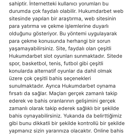
sahiptir. İnternetteki kullanıcı yorumları bu
durumda çok faydalı olabilir. Hukumdarbet web
sitesinde yapılan bir araştırma, web sitesinin
para yatırma ve çekme işlemlerine duyarlı
olduğunu gösteriyor. Bu yöntemi uygulayarak
para çekme konusunda herhangi bir sorun
yaşamayabilirsiniz. Site, faydalı olan çeşitli
Hukumdarbet slot oyunları sunmaktadır. Sitede
spor, basketbol, tenis, futbol gibi çeşitli
konularda alternatif oyunlar da dahil olmak
üzere çok çeşitli bahis seçenekleri
sunulmaktadır. Ayrıca Hukumdarbet oynama
fırsatı da sağlar. Maçları gerçek zamanlı takip
ederek ve bahis oranlarının gelişimini gerçek
zamanlı olarak takip ederek sağlıklı bir şekilde
bahis oynayabilirsiniz. Yukarıda da belirttiğimiz
gibi bunu dikkatli bir şekilde kontrollü bir şekilde
yapmanız sizin yararınıza olacaktır. Online bahis