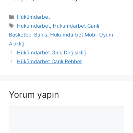
Kategoriler
Hükümdarbet
Etiketler
Hükümdarbet
,
Hukumdarbet Canlı
Basketbol Bahis
,
Hukumdarbet Mobil Uyum
Açıklığı
Hükümdarbet Giriş Değişikliği
Hükümdarbet Canlı Rehber
Yorum yapın
Yorum