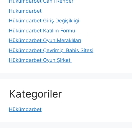
Hükümdarbet Canlı Rehber
Hukumdarbet
Hükümdarbet Giriş Değişikliği
Hükümdarbet Katılım Formu
Hükümdarbet Oyun Meraklıları
Hükümdarbet Çevrimiçi Bahis Sitesi
Hükümdarbet Oyun Şirketi
Kategoriler
Hükümdarbet