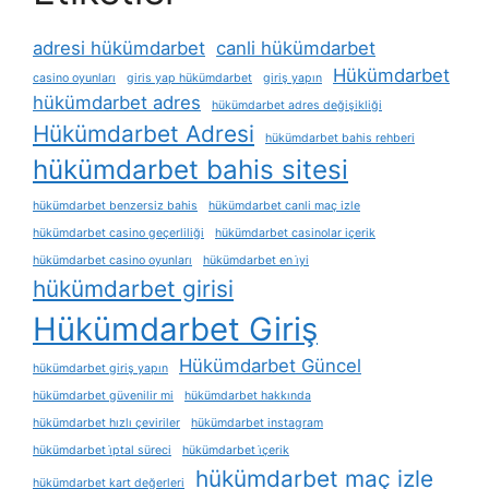
adresi hükümdarbet
canli hükümdarbet
Hükümdarbet
casino oyunları
giris yap hükümdarbet
giriş yapın
hükümdarbet adres
hükümdarbet adres değişikliği
Hükümdarbet Adresi
hükümdarbet bahis rehberi
hükümdarbet bahis sitesi
hükümdarbet benzersiz bahis
hükümdarbet canli maç izle
hükümdarbet casino geçerliliği
hükümdarbet casinolar içerik
hükümdarbet casino oyunları
hükümdarbet en i̇yi
hükümdarbet girisi
Hükümdarbet Giriş
Hükümdarbet Güncel
hükümdarbet giriş yapın
hükümdarbet güvenilir mi
hükümdarbet hakkında
hükümdarbet hızlı çeviriler
hükümdarbet instagram
hükümdarbet i̇ptal süreci
hükümdarbet i̇çerik
hükümdarbet maç izle
hükümdarbet kart değerleri