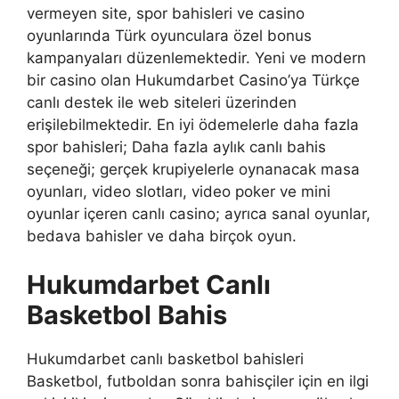
vermeyen site, spor bahisleri ve casino
oyunlarında Türk oyunculara özel bonus
kampanyaları düzenlemektedir. Yeni ve modern
bir casino olan Hukumdarbet Casino’ya Türkçe
canlı destek ile web siteleri üzerinden
erişilebilmektedir. En iyi ödemelerle daha fazla
spor bahisleri; Daha fazla aylık canlı bahis
seçeneği; gerçek krupiyelerle oynanacak masa
oyunları, video slotları, video poker ve mini
oyunlar içeren canlı casino; ayrıca sanal oyunlar,
bedava bahisler ve daha birçok oyun.
Hukumdarbet Canlı
Basketbol Bahis
Hukumdarbet canlı basketbol bahisleri
Basketbol, futboldan sonra bahisçiler için en ilgi