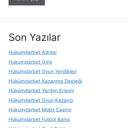
Son Yazılar
Hukumdarbet Adresi
Hukumdarbet Giriş
Hükümdarbet Oyun Yenilikleri
Hükümdarbet Kazanma Desteği
Hükümdarbet Yardım Erişimi
Hükümdarbet Oyun Kazancı
Hükümdarbet Mobil Casino
Hükümdarbet Futbol Bahis