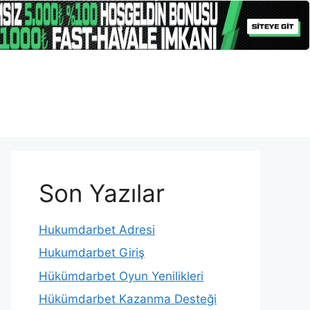
Son Yazılar
Hukumdarbet Adresi
Hukumdarbet Giriş
Hükümdarbet Oyun Yenilikleri
Hükümdarbet Kazanma Desteği