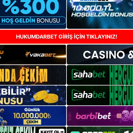
HUKUMDARBET GİRİŞ İÇİN TIKLAYINIZ!