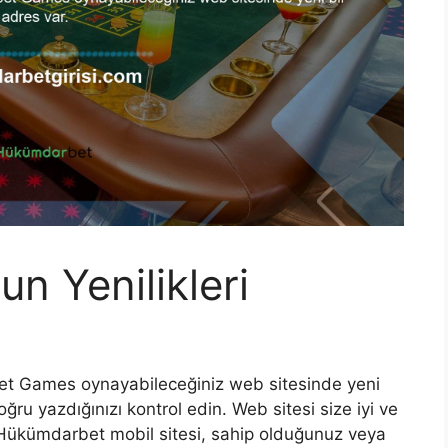
 Yenilikleri
et Games oynayabileceğiniz web sitesinde yeni
ğru yazdığınızı kontrol edin. Web sitesi size iyi ve
 Hükümdarbet mobil sitesi, sahip olduğunuz veya