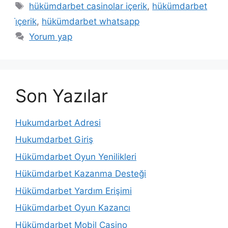
Etiketler
hükümdarbet casinolar içerik
,
hükümdarbet
i̇çerik
,
hükümdarbet whatsapp
Yorum yap
Son Yazılar
Hukumdarbet Adresi
Hukumdarbet Giriş
Hükümdarbet Oyun Yenilikleri
Hükümdarbet Kazanma Desteği
Hükümdarbet Yardım Erişimi
Hükümdarbet Oyun Kazancı
Hükümdarbet Mobil Casino