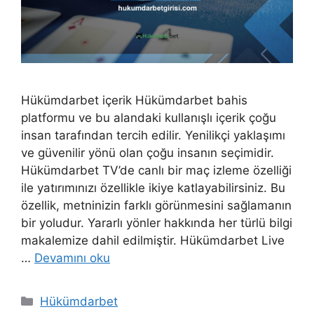
Hükümdarbet içerik Hükümdarbet bahis
platformu ve bu alandaki kullanışlı içerik çoğu
insan tarafından tercih edilir. Yenilikçi yaklaşımı
ve güvenilir yönü olan çoğu insanın seçimidir.
Hükümdarbet TV’de canlı bir maç izleme özelliği
ile yatırımınızı özellikle ikiye katlayabilirsiniz. Bu
özellik, metninizin farklı görünmesini sağlamanın
bir yoludur. Yararlı yönler hakkında her türlü bilgi
makalemize dahil edilmiştir. Hükümdarbet Live
…
Devamını oku
Kategoriler
Hükümdarbet