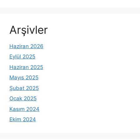
Arşivler
Haziran 2026
Eylül 2025
Haziran 2025
Mayıs 2025
Şubat 2025
Ocak 2025
Kasım 2024
Ekim 2024