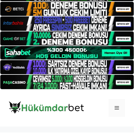
İçeriğe
atla
Menü