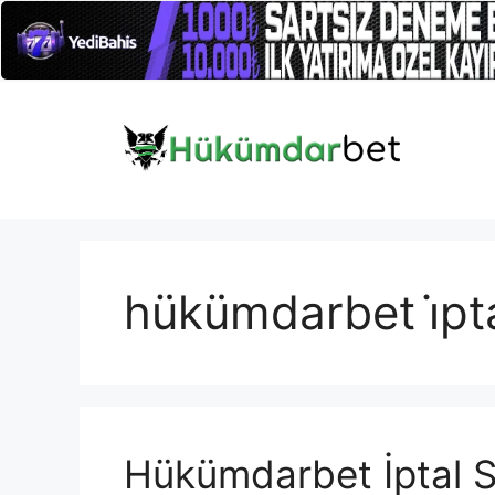
İçeriğe
atla
hükümdarbet i̇pta
Hükümdarbet İptal S