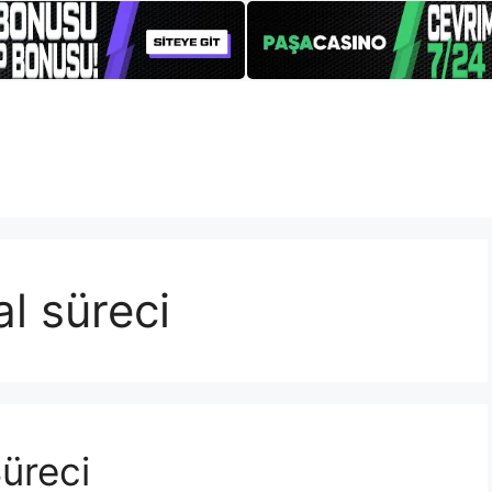
l süreci
üreci