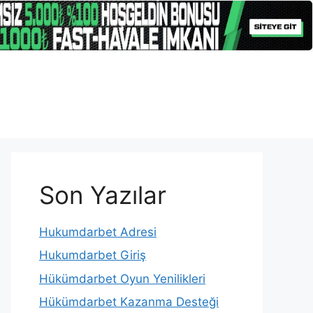
Son Yazılar
Hukumdarbet Adresi
Hukumdarbet Giriş
Hükümdarbet Oyun Yenilikleri
Hükümdarbet Kazanma Desteği