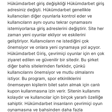
Hükümdarbet giriş değişikliği Hükümdarbet giriş
adresiniz değişti. Hükümdarbet genellikle
kullanıcıları diğer oyunlarla kontrol eder ve
kullanıcıların aynı oyunu tekrar oynamasını
istemiyorlarsa giriş adreslerini değiştirir. Site her
zaman yeni oyunlar ekliyor ve eskilerini
geliştiriyor. Kullanıcıların ne istediğini çok
önemsiyor ve onlara yeni oynamaya yol açıyor.
Hükümdarbet Giriş, çevrimiçi oyunlar için en çok
ziyaret edilen ve güvenilir bir sitedir. Bu şirket
diğer bahis sitelerinden farklıdır, çünkü
kullanıcılarını önemsiyor ve mutlu olmalarını
istiyor. Bu program, spor etkinliklerini
önemseyen kişilerin bilet satın almak için canlı
kupon kullanmasına izin verir. Sitenin kullanımı
kolaydır ve kullanıcılar için birçok yararlı özelliğe
sahiptir. Hükümdarbet insanların çevrimiçi oyun
oynamasına ve bahsinden daha fazla