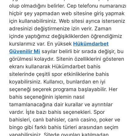
olup olmadığını belirler. Cep telefonu numaranızı
hiçbir şey yapmadan web sitesine giriş yapmak
için kullanabilirsiniz. Web sitesi ayrıca isterseniz
adresinizi değiştirmenize izin verir. Zaman
içinde yaptığımız değişikliklerden öğrendiğimiz
kurslarımız var. En yüksek
Hükümdarbet
Güvenilir Mi
sayılar belirli bir sırada değişir, bu
görülmesi kolaydır. Sitenin özelliklerini gösteren
ekranı kullanarak Hükümdarbet bahis
sitelerinde çeşitli spor etkinliklerine bahis
koyabilirsiniz. Kullanıcı, bunlardan en iyi
seçeneği seçerek programa başlayabilir. Her
bahis seçeneğinin işlemin nasıl
tamamlanacağına dair kurallar ve ayrıntılar
vardır. İşte bazı bahis seçenekleri. Spor
bahisleri, canlı bahisler, canlı casino, poker ve
bingo gibi farklı bahis türleri arasından seçim
yapabilirsiniz. Sitede oyunları katılmadan