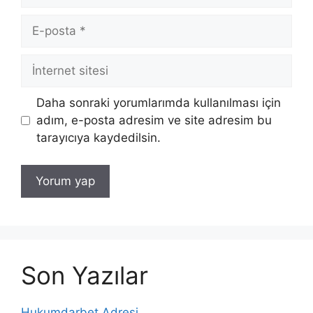
E-
posta
İnternet
sitesi
Daha sonraki yorumlarımda kullanılması için
adım, e-posta adresim ve site adresim bu
tarayıcıya kaydedilsin.
Son Yazılar
Hukumdarbet Adresi