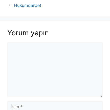
Hukumdarbet
Yorum yapın
Yorum
İsim