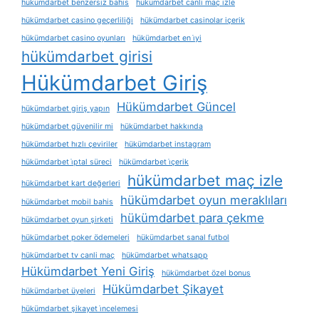
hükümdarbet benzersiz bahis
hükümdarbet canli maç izle
hükümdarbet casino geçerliliği
hükümdarbet casinolar içerik
hükümdarbet casino oyunları
hükümdarbet en i̇yi
hükümdarbet girisi
Hükümdarbet Giriş
Hükümdarbet Güncel
hükümdarbet giriş yapın
hükümdarbet güvenilir mi
hükümdarbet hakkında
hükümdarbet hızlı çeviriler
hükümdarbet instagram
hükümdarbet i̇ptal süreci
hükümdarbet i̇çerik
hükümdarbet maç izle
hükümdarbet kart değerleri
hükümdarbet oyun meraklıları
hükümdarbet mobil bahis
hükümdarbet para çekme
hükümdarbet oyun şirketi
hükümdarbet poker ödemeleri
hükümdarbet sanal futbol
hükümdarbet tv canli maç
hükümdarbet whatsapp
Hükümdarbet Yeni Giriş
hükümdarbet özel bonus
Hükümdarbet Şikayet
hükümdarbet üyeleri
hükümdarbet şikayet i̇ncelemesi