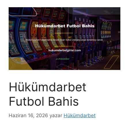
Hükümdarbet
Futbol Bahis
Haziran 16, 2026
yazar
Hükümdarbet