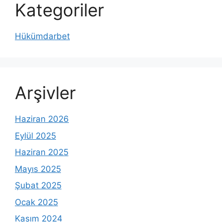
Kategoriler
Hükümdarbet
Arşivler
Haziran 2026
Eylül 2025
Haziran 2025
Mayıs 2025
Şubat 2025
Ocak 2025
Kasım 2024