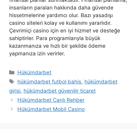
insanların paraları hakkında daha güvende
hissetmelerine yardımcı olur. Bazı yasadışı
casino siteleri kolay ve kullanımı yararlıdır.
Çevrimiçi casino için en iyi hizmet ve desteğe
sahiptirler. Para programlarıyla büyük
kazanmanıza ve hızlı bir şekilde ödeme
yapmanıza izin verirler.
Kategoriler
Hükümdarbet
Etiketler
hükümdarbet futbol bahis
,
hükümdarbet
girisi
,
hükümdarbet güvenilir ticaret
Hükümdarbet Canlı Rehber
Hükümdarbet Mobil Casino