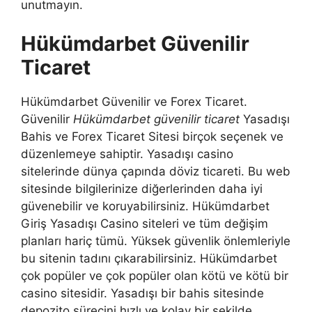
unutmayın.
Hükümdarbet Güvenilir
Ticaret
Hükümdarbet Güvenilir ve Forex Ticaret.
Güvenilir
Hükümdarbet güvenilir ticaret
Yasadışı
Bahis ve Forex Ticaret Sitesi birçok seçenek ve
düzenlemeye sahiptir. Yasadışı casino
sitelerinde dünya çapında döviz ticareti. Bu web
sitesinde bilgilerinize diğerlerinden daha iyi
güvenebilir ve koruyabilirsiniz. Hükümdarbet
Giriş Yasadışı Casino siteleri ve tüm değişim
planları hariç tümü. Yüksek güvenlik önlemleriyle
bu sitenin tadını çıkarabilirsiniz. Hükümdarbet
çok popüler ve çok popüler olan kötü ve kötü bir
casino sitesidir. Yasadışı bir bahis sitesinde
depozito sürecini hızlı ve kolay bir şekilde