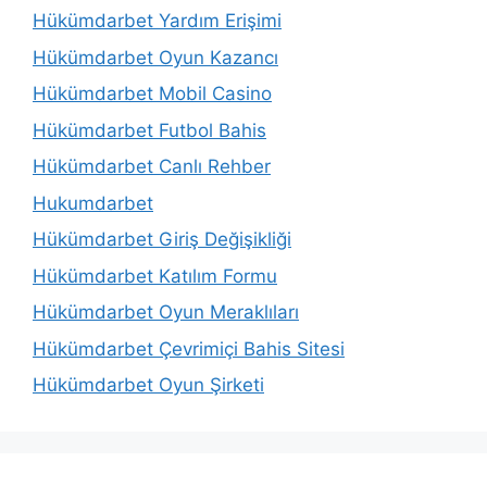
Hükümdarbet Yardım Erişimi
Hükümdarbet Oyun Kazancı
Hükümdarbet Mobil Casino
Hükümdarbet Futbol Bahis
Hükümdarbet Canlı Rehber
Hukumdarbet
Hükümdarbet Giriş Değişikliği
Hükümdarbet Katılım Formu
Hükümdarbet Oyun Meraklıları
Hükümdarbet Çevrimiçi Bahis Sitesi
Hükümdarbet Oyun Şirketi