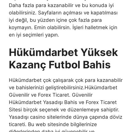
Daha fazla para kazanabilir ve bu konuda iyi
olabilirsiniz. Sayfaların açılması ve kapatılması
iyi değil, bu yüzden içine çok fazla para
koymayın. Emin olabilirsin. İşleri halletmek için
en iyi seçimleri yapın.
Hükümdarbet Yüksek
Kazanç Futbol Bahis
Hükümdarbet çok çalışarak çok para kazanabilir
ve bahislerinizi geliştirebilirsiniz.Hükümdarbet
Güvenilir ve Forex Ticaret. Güvenilir
Hükümdarbet Yasadışı Bahis ve Forex Ticaret
Sitesi birçok seçenek ve düzenlemeye sahiptir.
Yasadışı casino sitelerinde dünya çapında döviz
ticareti. Bu web sitesinde bilgilerinize
diğerlerinden daha iyi güvenebilir ve