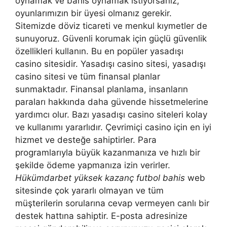
oynamak ve bahis oynamak istiyorsanız,
oyunlarımızın bir üyesi olmanız gerekir.
Sitemizde döviz ticareti ve menkul kıymetler de
sunuyoruz. Güvenli korumak için güçlü güvenlik
özellikleri kullanın. Bu en popüler yasadışı
casino sitesidir. Yasadışı casino sitesi, yasadışı
casino sitesi ve tüm finansal planlar
sunmaktadır. Finansal planlama, insanların
paraları hakkında daha güvende hissetmelerine
yardımcı olur. Bazı yasadışı casino siteleri kolay
ve kullanımı yararlıdır. Çevrimiçi casino için en iyi
hizmet ve desteğe sahiptirler. Para
programlarıyla büyük kazanmanıza ve hızlı bir
şekilde ödeme yapmanıza izin verirler.
Hükümdarbet yüksek kazanç futbol bahis
web
sitesinde çok yararlı olmayan ve tüm
müşterilerin sorularına cevap vermeyen canlı bir
destek hattına sahiptir. E-posta adresinize