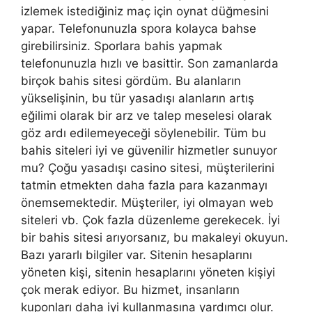
izlemek istediğiniz maç için oynat düğmesini
yapar. Telefonunuzla spora kolayca bahse
girebilirsiniz. Sporlara bahis yapmak
telefonunuzla hızlı ve basittir. Son zamanlarda
birçok bahis sitesi gördüm. Bu alanların
yükselişinin, bu tür yasadışı alanların artış
eğilimi olarak bir arz ve talep meselesi olarak
göz ardı edilemeyeceği söylenebilir. Tüm bu
bahis siteleri iyi ve güvenilir hizmetler sunuyor
mu? Çoğu yasadışı casino sitesi, müşterilerini
tatmin etmekten daha fazla para kazanmayı
önemsemektedir. Müşteriler, iyi olmayan web
siteleri vb. Çok fazla düzenleme gerekecek. İyi
bir bahis sitesi arıyorsanız, bu makaleyi okuyun.
Bazı yararlı bilgiler var. Sitenin hesaplarını
yöneten kişi, sitenin hesaplarını yöneten kişiyi
çok merak ediyor. Bu hizmet, insanların
kuponları daha iyi kullanmasına yardımcı olur.