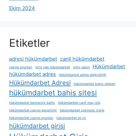
Ekim 2024
Etiketler
adresi hükümdarbet
canli hükümdarbet
Hükümdarbet
casino oyunları
giris yap hükümdarbet
giriş yapın
hükümdarbet adres
hükümdarbet adres değişikliği
Hükümdarbet Adresi
hükümdarbet bahis rehberi
hükümdarbet bahis sitesi
hükümdarbet benzersiz bahis
hükümdarbet canli maç izle
hükümdarbet casino geçerliliği
hükümdarbet casinolar içerik
hükümdarbet casino oyunları
hükümdarbet en i̇yi
hükümdarbet girisi