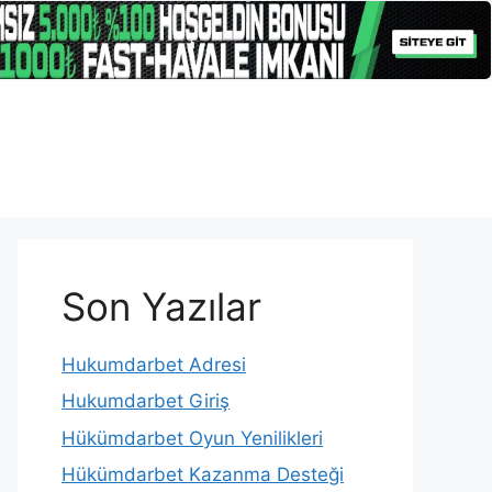
Son Yazılar
Hukumdarbet Adresi
Hukumdarbet Giriş
Hükümdarbet Oyun Yenilikleri
Hükümdarbet Kazanma Desteği