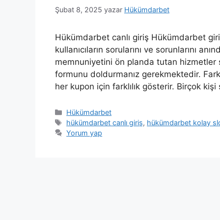
Şubat 8, 2025
yazar
Hükümdarbet
Hükümdarbet canlı giriş Hükümdarbet giriş
kullanıcıların sorularını ve sorunlarını an
memnuniyetini ön planda tutan hizmetler
formunu doldurmanız gerekmektedir. Farklı 
her kupon için farklılık gösterir. Birçok ki
Kategoriler
Hükümdarbet
Etiketler
hükümdarbet canlı giriş
,
hükümdarbet kolay sl
Yorum yap