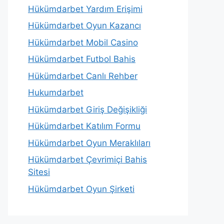
Hükümdarbet Yardım Erişimi
Hükümdarbet Oyun Kazancı
Hükümdarbet Mobil Casino
Hükümdarbet Futbol Bahis
Hükümdarbet Canlı Rehber
Hukumdarbet
Hükümdarbet Giriş Değişikliği
Hükümdarbet Katılım Formu
Hükümdarbet Oyun Meraklıları
Hükümdarbet Çevrimiçi Bahis
Sitesi
Hükümdarbet Oyun Şirketi